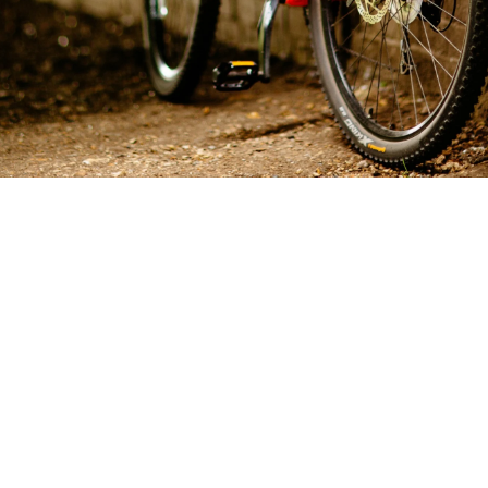
Elektrische
stadsfiets
De elektrische stadsfiets biedt comfortabele
trapondersteuning, ideaal voor dagelijkse ritten.
BEKIJK PRODUCTEN