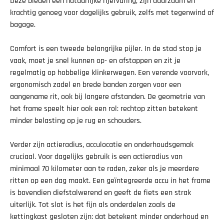
Deze bieden een natuurlijke rijervaring, zijn duurzaam en
krachtig genoeg voor dagelijks gebruik, zelfs met tegenwind of
bagage.
Comfort is een tweede belangrijke pijler. In de stad stop je
vaak, moet je snel kunnen op- en afstappen en zit je
regelmatig op hobbelige klinkerwegen. Een verende voorvork,
ergonomisch zadel en brede banden zorgen voor een
aangename rit, ook bij langere afstanden. De geometrie van
het frame speelt hier ook een rol: rechtop zitten betekent
minder belasting op je rug en schouders.
Verder zijn actieradius, acculocatie en onderhoudsgemak
cruciaal. Voor dagelijks gebruik is een actieradius van
minimaal 70 kilometer aan te raden, zeker als je meerdere
ritten op een dag maakt. Een geïntegreerde accu in het frame
is bovendien diefstalwerend en geeft de fiets een strak
uiterlijk. Tot slot is het fijn als onderdelen zoals de
kettingkast gesloten zijn: dat betekent minder onderhoud en