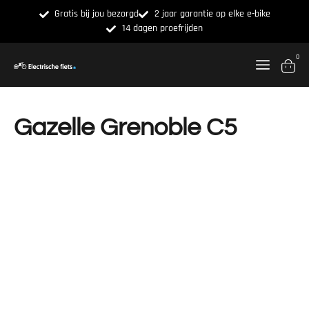
Gratis bij jou bezorgd
2 jaar garantie op elke e-bike
14 dagen proefrijden
0
Gazelle Grenoble C5